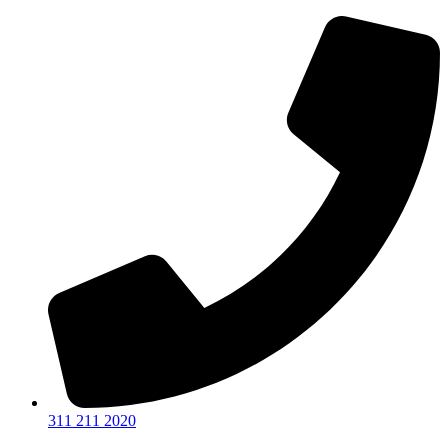
Ir
al
contenido
311 211 2020