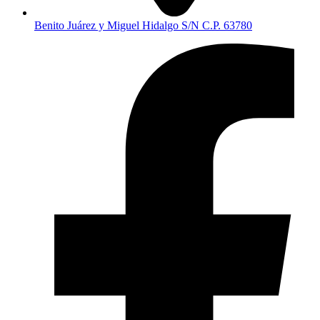
Benito Juárez y Miguel Hidalgo S/N C.P. 63780