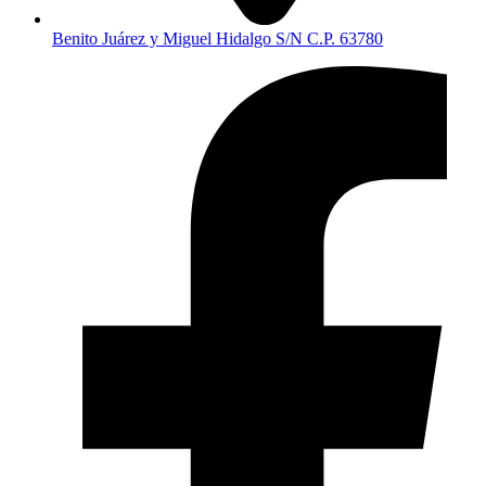
Benito Juárez y Miguel Hidalgo S/N C.P. 63780