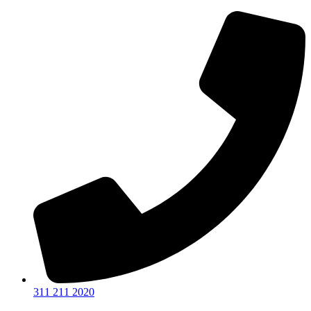
Ir
al
contenido
311 211 2020