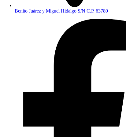
Benito Juárez y Miguel Hidalgo S/N C.P. 63780