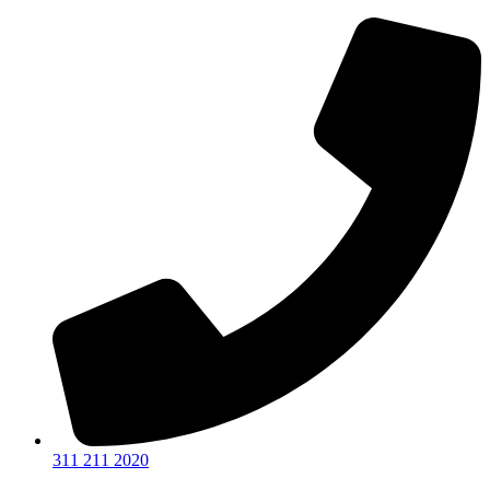
Ir
al
contenido
311 211 2020