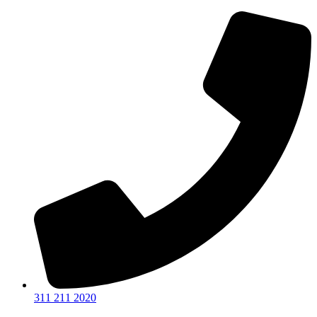
Ir
al
contenido
311 211 2020