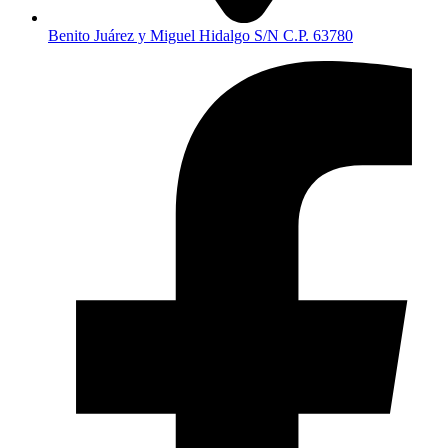
Benito Juárez y Miguel Hidalgo S/N C.P. 63780