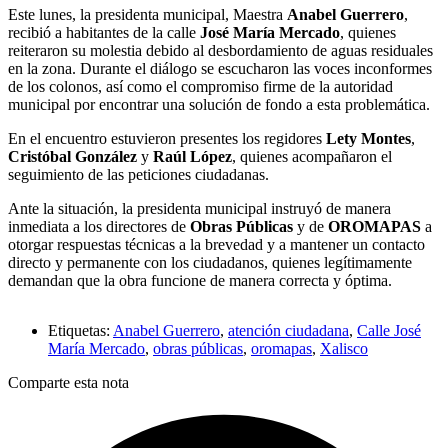
Este lunes, la presidenta municipal, Maestra
Anabel Guerrero
,
recibió a habitantes de la calle
José María Mercado
, quienes
reiteraron su molestia debido al desbordamiento de aguas residuales
en la zona. Durante el diálogo se escucharon las voces inconformes
de los colonos, así como el compromiso firme de la autoridad
municipal por encontrar una solución de fondo a esta problemática.
En el encuentro estuvieron presentes los regidores
Lety Montes
,
Cristóbal González
y
Raúl López
, quienes acompañaron el
seguimiento de las peticiones ciudadanas.
Ante la situación, la presidenta municipal instruyó de manera
inmediata a los directores de
Obras Públicas
y de
OROMAPAS
a
otorgar respuestas técnicas a la brevedad y a mantener un contacto
directo y permanente con los ciudadanos, quienes legítimamente
demandan que la obra funcione de manera correcta y óptima.
Etiquetas:
Anabel Guerrero
,
atención ciudadana
,
Calle José
María Mercado
,
obras públicas
,
oromapas
,
Xalisco
Comparte esta nota