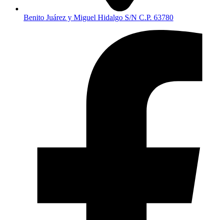
Benito Juárez y Miguel Hidalgo S/N C.P. 63780