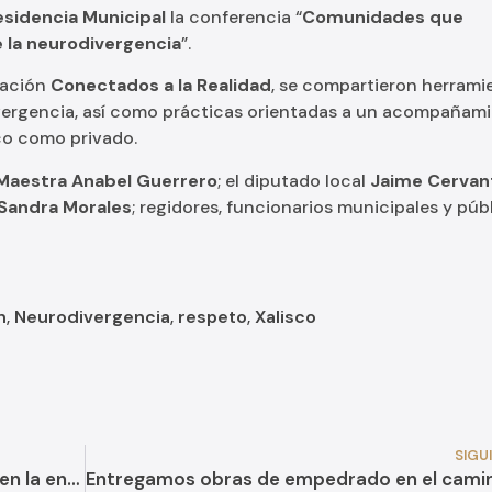
esidencia Municipal
la conferencia “
Comunidades que
la neurodivergencia
”.
iación
Conectados a la Realidad
, se compartieron herrami
ivergencia, así como prácticas orientadas a un acompañam
co como privado.
Maestra Anabel Guerrero
; el diputado local
Jaime Cervan
Sandra Morales
; regidores, funcionarios municipales y púb
n
,
Neurodivergencia
,
respeto
,
Xalisco
SIGU
Acompañamos a nuestros estudiantes en la entrega de becas Rita Cetina para impulsar su educación