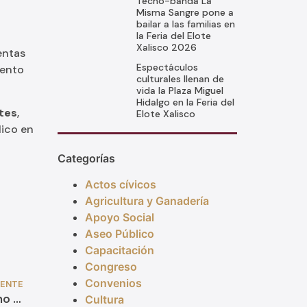
Tecno-banda La
Misma Sangre pone a
bailar a las familias en
la Feria del Elote
Xalisco 2026
entas
Espectáculos
iento
culturales llenan de
vida la Plaza Miguel
Hidalgo en la Feria del
tes
,
Elote Xalisco
lico en
Categorías
Actos cívicos
Agricultura y Ganadería
Apoyo Social
Aseo Público
Capacitación
Congreso
Convenios
IENTE
Entregamos obras de empedrado en el camino a El Malinal para mejorar nuestra conectividad
Cultura