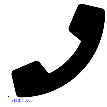
Ir
al
contenido
311 211 2020