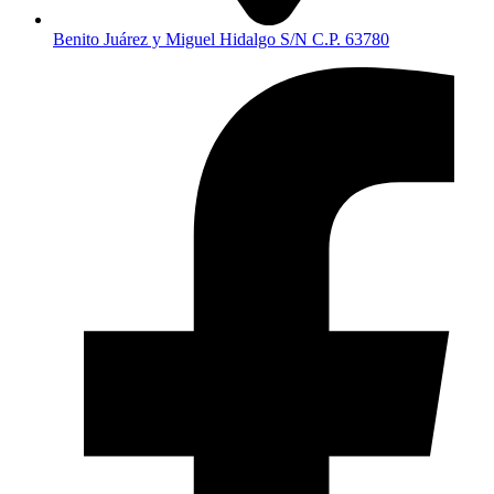
Benito Juárez y Miguel Hidalgo S/N C.P. 63780