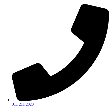
Ir
al
contenido
311 211 2020