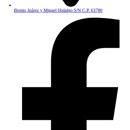
Benito Juárez y Miguel Hidalgo S/N C.P. 63780