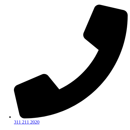
Ir
al
contenido
311 211 2020