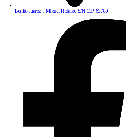
Benito Juárez y Miguel Hidalgo S/N C.P. 63780