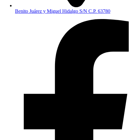
Benito Juárez y Miguel Hidalgo S/N C.P. 63780