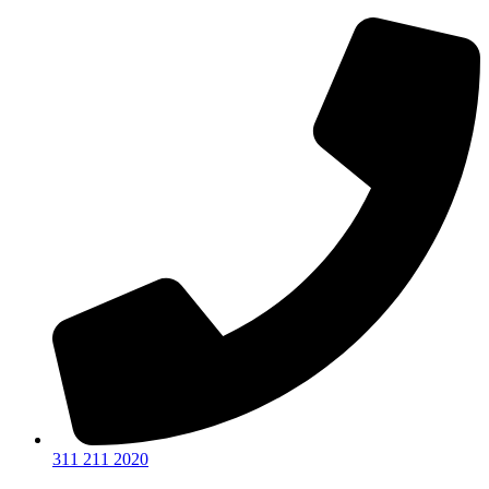
Ir
al
contenido
311 211 2020