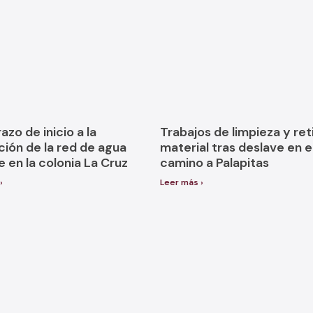
zo de inicio a la
Trabajos de limpieza y ret
ción de la red de agua
material tras deslave en e
 en la colonia La Cruz
camino a Palapitas
›
Leer más ›