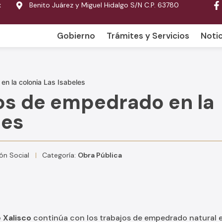
x
Benito Juárez y Miguel Hidalgo S/N C.P. 63780
Gobierno
Trámites y Servicios
Notic
en la colonia Las Isabeles
os de empedrado en la
les
ón Social
Categoría:
Obra Pública
 Xalisco
continúa con los trabajos de empedrado natural e