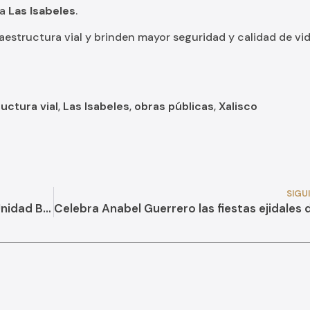
ia
Las Isabeles
.
estructura vial y brinden mayor seguridad y calidad de vid
ructura vial
,
Las Isabeles
,
obras públicas
,
Xalisco
SIGU
También festejamos a pacientes de la Unidad Básica de Rehabilitación y Psicología