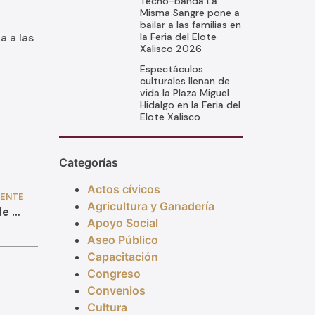
Tecno-banda La
Misma Sangre pone a
bailar a las familias en
la Feria del Elote
a a las
Xalisco 2026
Espectáculos
culturales llenan de
vida la Plaza Miguel
Hidalgo en la Feria del
Elote Xalisco
Categorías
Actos cívicos
IENTE
Agricultura y Ganadería
Celebra Anabel Guerrero las fiestas ejidales de San José de Costilla
Apoyo Social
Aseo Público
Capacitación
Congreso
Convenios
Cultura