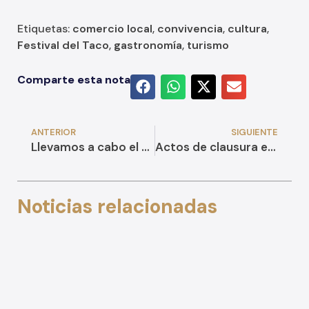
Etiquetas:
comercio local
,
convivencia
,
cultura
,
Festival del Taco
,
gastronomía
,
turismo
Comparte esta nota
ANTERIOR
SIGUIENTE
Llevamos a cabo el segundo encuentro de las Jornadas por la Paz
Actos de clausura en la Secundaria Técnica No. 2 «Benito Juárez» y más centros escolares
Noticias relacionadas