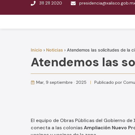
311 211 2020
presidencia@xalisco.gob.m
Inicio
›
Noticias
›
Atendemos las solicitudes de la c
Atendemos las sol
Mar, 9 septiembre · 2025
Publicado por
Comun
El equipo de Obras Públicas del Gobierno de
conecta a las colonias
Ampliación Nuevo Pr
vecinos y vecinas de la zona.