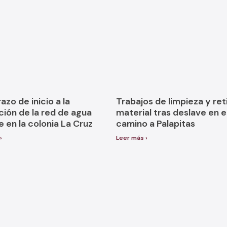
zo de inicio a la
Trabajos de limpieza y ret
ción de la red de agua
material tras deslave en e
 en la colonia La Cruz
camino a Palapitas
›
Leer más ›