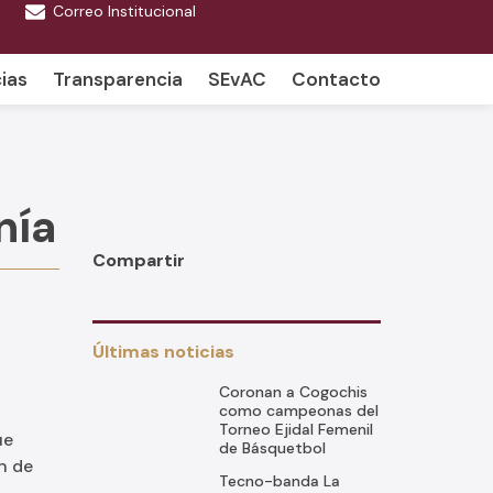
Correo Institucional
ias
Transparencia
SEvAC
Contacto
nía
Compartir
Últimas noticias
Coronan a Cogochis
como campeonas del
Torneo Ejidal Femenil
ue
de Básquetbol
ón de
Tecno-banda La