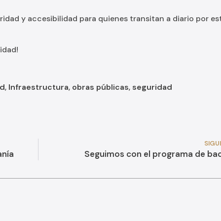
dad y accesibilidad para quienes transitan a diario por es
idad!
ad
,
Infraestructura
,
obras públicas
,
seguridad
SIGU
anía
Seguimos con el programa de ba