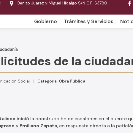
x
Benito Juárez y Miguel Hidalgo S/N C.P. 63780
Gobierno
Trámites y Servicios
Notic
iudadanía
icitudes de la ciudada
icación Social
Categoría:
Obra Pública
Xalisco
inició la construcción de escalones en el puente q
ogreso
y
Emiliano Zapata
, en respuesta directa a la petici