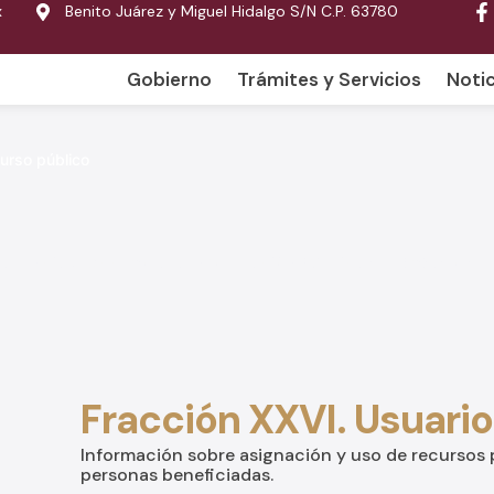
x
Benito Juárez y Miguel Hidalgo S/N C.P. 63780
Gobierno
Trámites y Servicios
Notic
urso público
rencia y Acceso a la Información Pública del Estado de 
Fracción XXVI. Usuario
Información sobre asignación y uso de recursos p
personas beneficiadas.