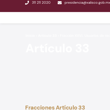
311 211 2020
presidencia@xalisco.gob.m
Inicio
›
Artículo 33
›
Fracción XXVI. Usuarios de rec
Artículo 33
Obligaciones Comunes de la Ley de Transpa
Fracciones Artículo 33