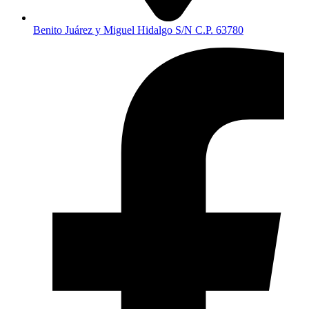
Benito Juárez y Miguel Hidalgo S/N C.P. 63780