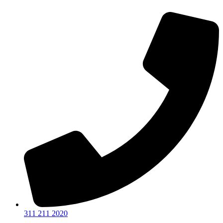
Ir
al
contenido
311 211 2020